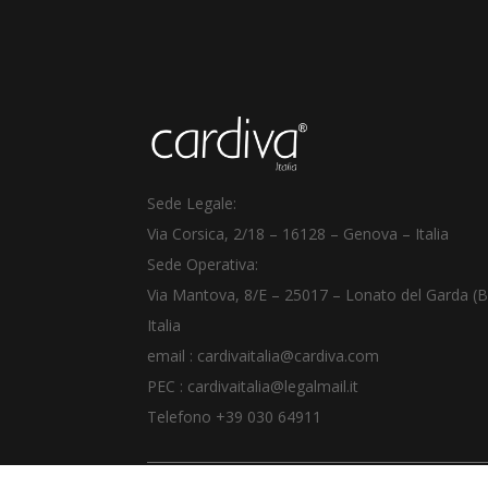
Sede Legale:
Via Corsica, 2/18
–
16128 – Genova – Italia
Sede Operativa:
Via Mantova, 8/E – 25017 – Lonato del Garda (B
Italia
email :
cardivaitalia@cardiva.com
PEC :
cardivaitalia@legalmail.it
Telefono +39
030 64911