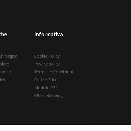
che
Informativa
Chirurgica
Cookie Policy
olare
Privacy policy
rafico
Termini e Condizioni
iche
Codice Etico
Modello 231
Whistleblowing