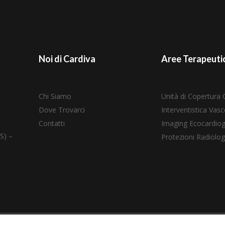
Noi di Cardiva
Aree Terapeuti
Chi Siamo
Unità di Copertura 
Dove Trovarci
Interventistica Vasc
Contatti
Imaging Ecocardiog
S) –
Protezioni Radiolog