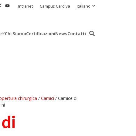
Intranet
Campus Cardiva
Italiano
e
Chi Siamo
Certificazioni
News
Contatti
opertura chirurgica
/
Camici
/ Camice di
ini
di