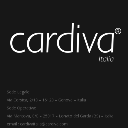
Sede Legale:
Via Corsica, 2/18
–
16128 – Genova – Italia
Sede Operativa:
Via Mantova, 8/E – 25017 – Lonato del Garda (BS) – Italia
email :
cardivaitalia@cardiva.com