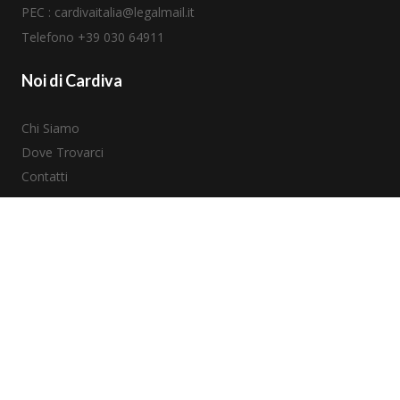
PEC :
cardivaitalia@legalmail.it
Telefono +39
030 64911
Noi di Cardiva
Chi Siamo
Dove Trovarci
Contatti
Aree Terapeutiche
Unità di Copertura Chirurgica
Interventistica Vascolare
Imaging Ecocardiografico
Protezioni Radiologiche