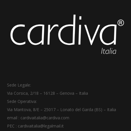
Sede Legale:
Via Corsica, 2/18
–
16128 – Genova – Italia
Sede Operativa:
Via Mantova, 8/E – 25017 – Lonato del Garda (BS) – Italia
email :
cardivaitalia@cardiva.com
PEC :
cardivaitalia@legalmail.it