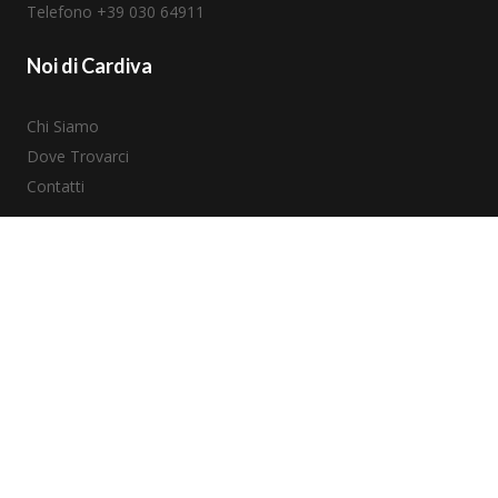
Telefono +39
030 64911
Noi di Cardiva
Chi Siamo
Dove Trovarci
Contatti
Aree Terapeutiche
Unità di Copertura Chirurgica
Interventistica Vascolare
Imaging Ecocardiografico
Protezioni Radiologiche
Informativa