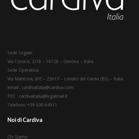
Sede Legale:
Via Corsica, 2/18
–
16128 – Genova – Italia
Sede Operativa:
Via Mantova, 8/E – 25017 – Lonato del Garda (BS) – Italia
email :
cardivaitalia@cardiva.com
PEC :
cardivaitalia@legalmail.it
Telefono +39
030 64911
Noi di Cardiva
Chi Siamo