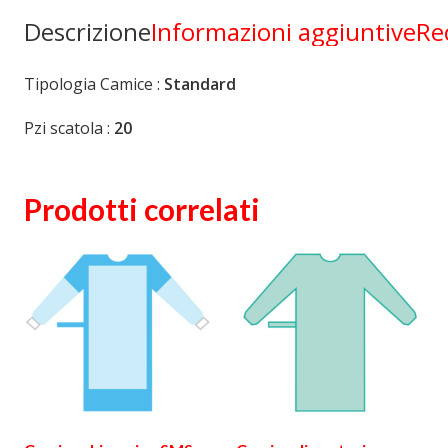
Descrizione
Informazioni aggiuntive
Re
Tipologia Camice :
Standard
Pzi scatola :
20
Prodotti correlati