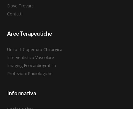
Dove Trovarci
Contatti
Aree Terapeutiche
Unità di Copertura Chirurgica
Interventistica Vascolare
Imaging Ecocardiografico
Protezioni Radiologiche
Informativa
Cookie Policy
Privacy policy
Termini e Condizioni