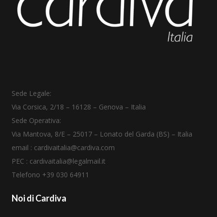
Sede Legale:
Via Corsica, 2/18
–
16128 – Genova – Italia
Sede Operativa:
Via Mantova, 8/E – 25017 – Lonato del Garda (BS) – Italia
email :
cardivaitalia@cardiva.com
PEC :
cardivaitalia@legalmail.it
Telefono +39
030 64911
Noi di Cardiva