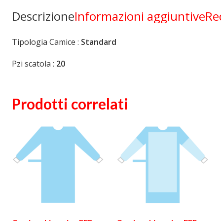
Descrizione
Informazioni aggiuntive
Re
Tipologia Camice :
Standard
Pzi scatola :
20
Prodotti correlati