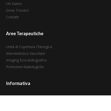
Chi Siamo
Dove Trovarci
Contatti
Aree Terapeutiche
Unità di Copertura Chirurgica
Interventistica Vascolare
Imaging Ecocardiografico
Protezioni Radiologiche
Informativa
Cookie Policy
Privacy policy
Termini e Condizioni