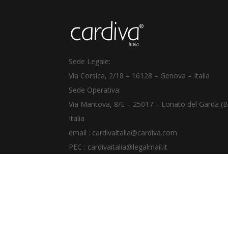
Sede Legale:
Via Corsica, 2/18
–
16128 – Genova – Italia
Sede Operativa:
Via Mantova, 8/E – 25017 – Lonato del Garda (B
Italia
email :
cardivaitalia@cardiva.com
PEC :
cardivaitalia@legalmail.it
Telefono +39
030 64911