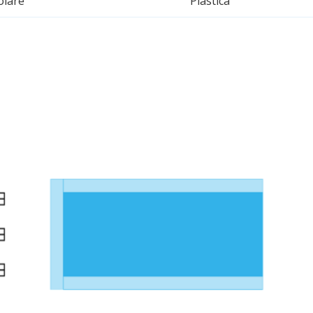
olare
Plastica