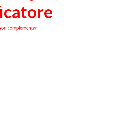
ficatore
sori complementari