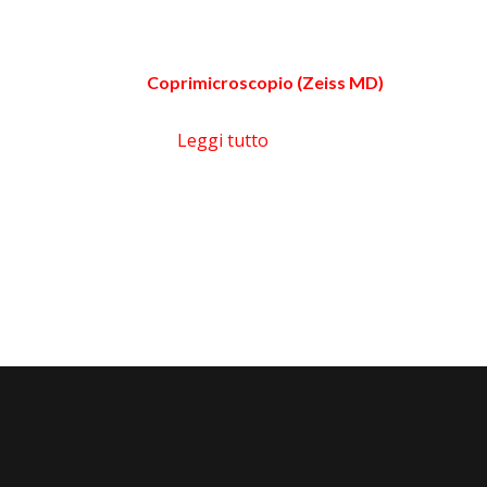
Coprimicroscopio (Zeiss MD)
Leggi tutto