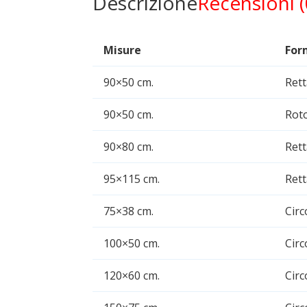
Descrizione
Recensioni (
Misure
For
90×50 cm.
Ret
90×50 cm.
Rot
90×80 cm.
Ret
95×115 cm.
Ret
75×38 cm.
Circ
100×50 cm.
Circ
120×60 cm.
Circ