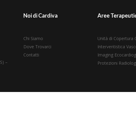
Noi di Cardiva
Aree Terapeuti
Chi Siamo
Unità di Copertura 
Dove Trovarci
Interventistica Vasc
Contatti
Imaging Ecocardiog
S) –
Protezioni Radiolog
Copyright © 2026 Cardiva Italia
P. IVA – 02459270993