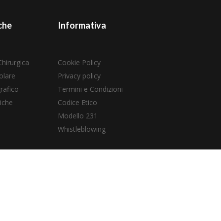
che
Informativa
Chirurgica
Cookie Policy
olare
Privacy policy
rafico
Termini e Condizioni
iche
Codice Etico
Modello 231
Whistleblowing