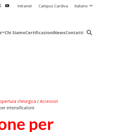
Intranet
Campus Cardiva
Italiano
e
Chi Siamo
Certificazioni
News
Contatti
opertura chirurgica
/
Accessori
er intensificatore
one per