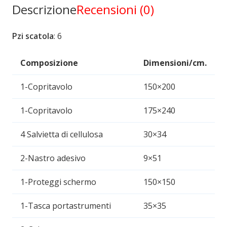
Descrizione
Recensioni (0)
Pzi scatola
: 6
Composizione
Dimensioni/cm.
1-Copritavolo
150×200
1-Copritavolo
175×240
4 Salvietta di cellulosa
30×34
2-Nastro adesivo
9×51
1-Proteggi schermo
150×150
1-Tasca portastrumenti
35×35