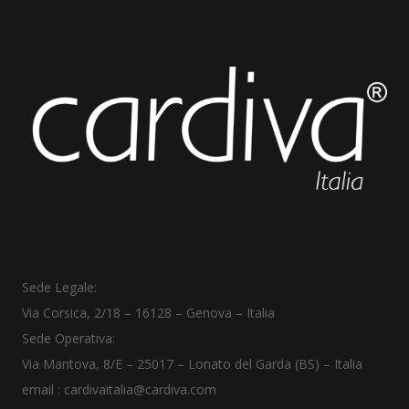
Sede Legale:
Via Corsica, 2/18
–
16128 – Genova – Italia
Sede Operativa:
Via Mantova, 8/E – 25017 – Lonato del Garda (BS) – Italia
email :
cardivaitalia@cardiva.com