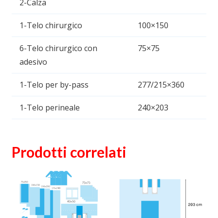
2-Calza
1-Telo chirurgico
100×150
6-Telo chirurgico con
75×75
adesivo
1-Telo per by-pass
277/215×360
1-Telo perineale
240×203
Prodotti correlati