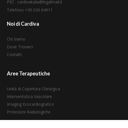
PEC :
cardivaitalia@legalmail.it
Telefono +39
030 64911
Noi di Cardiva
Chi Siamo
Dove Trovarci
Contatti
Aree Terapeutiche
Unità di Copertura Chirurgica
Interventistica Vascolare
Imaging Ecocardiografico
Protezioni Radiologiche