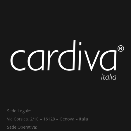
Sede Legale:
Via Corsica, 2/18
–
16128 – Genova – Italia
Sede Operativa: