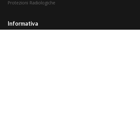
Protezioni Radiologiche
Informativa
Cookie Policy
Privacy policy
Termini e Condizioni
Codice Etico
Modello 231
Whistleblowing
Copyright © 2026 Cardiva Italia
P. IVA – 02459270993
N° reg EUDAMED Produttore , IT-MF-000026319, CARDIVA ITALIA
Srl