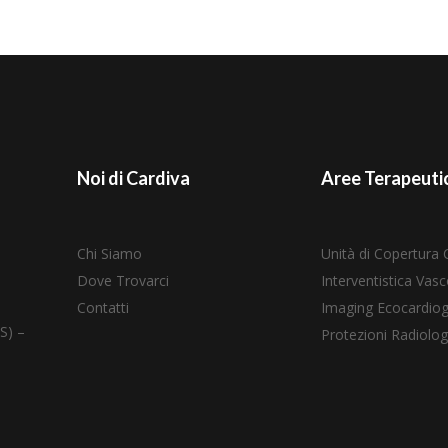
Noi di Cardiva
Aree Terapeuti
Chi Siamo
Unità di Copertura 
Dove Trovarci
Interventistica Vasc
Contatti
Imaging Ecocardiog
S) –
Protezioni Radiolog