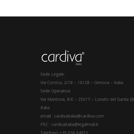
Sede Legale:
Via Corsica, 2/18
–
16128 – Genova – Italia
Sede Operativa:
Via Mantova, 8/E – 25017 – Lonato del Garda (B
Italia
email :
cardivaitalia@cardiva.com
PEC :
cardivaitalia@legalmail.it
Telefono +39
030 64911