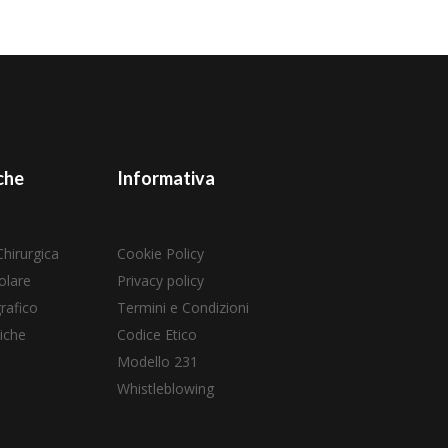
che
Informativa
Chirurgica
Cookie Policy
olare
Privacy policy
rafico
Termini e Condizioni
iche
Codice Etico
Modello 231
Whistleblowing