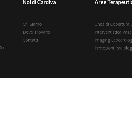
Noi di Cardiva
Aree Terapeuti
Chi Siamo
Unità di Copertura 
Dove Trovarci
Interventistica Vasc
Contatti
Imaging Ecocardiog
S) –
Protezioni Radiolog
Copyright © 2026 Cardiva Italia
P. IVA – 02459270993
N° reg EUDAMED Produttore , IT-MF-000026319, CARDIVA ITALIA Sr
N° reg EUDAMED Importatore , IT-IM-000035673, CARDIVA ITALIA Sr