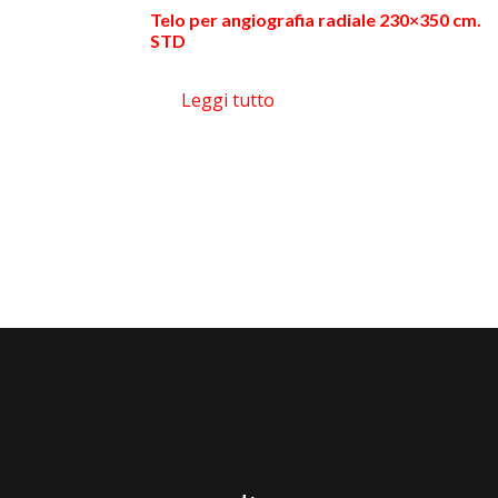
Telo per angiografia radiale 230×350 cm.
STD
Leggi tutto