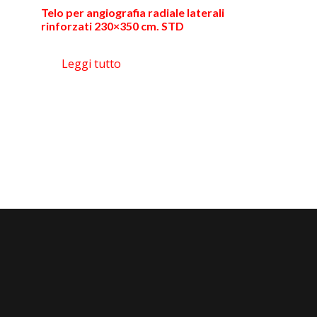
Telo per angiografia radiale laterali
rinforzati 230×350 cm. STD
Leggi tutto