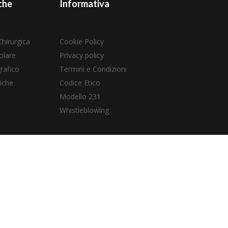
che
Informativa
Chirurgica
Cookie Policy
olare
Privacy policy
rafico
Termini e Condizioni
iche
Codice Etico
Modello 231
Whistleblowing
l
l