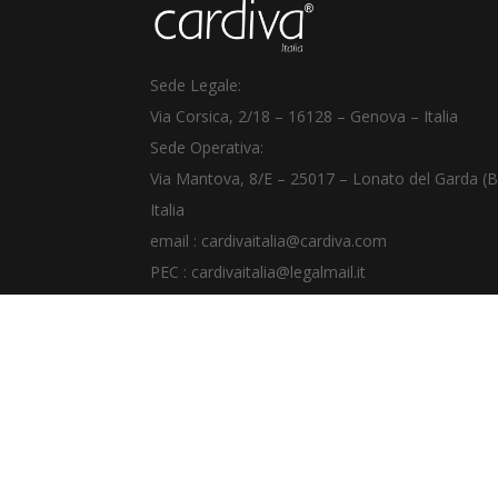
Sede Legale:
Via Corsica, 2/18
–
16128 – Genova – Italia
Sede Operativa:
Via Mantova, 8/E – 25017 – Lonato del Garda (B
Italia
email :
cardivaitalia@cardiva.com
PEC :
cardivaitalia@legalmail.it
Telefono +39
030 64911